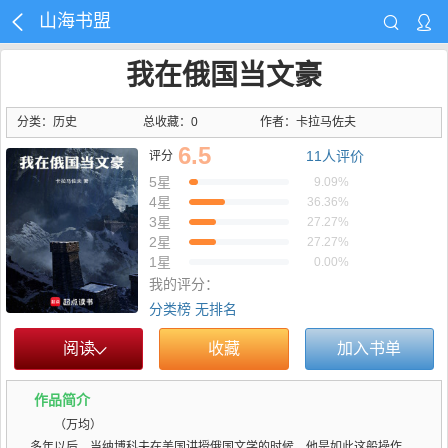
山海书盟
我在俄国当文豪
分类：历史
总收藏：0
作者：
卡拉马佐夫
6.5
11
人评价
评分
5星
9.09%
4星
36.36%
3星
27.27%
2星
27.27%
1星
0.00%
我的评分：
分类榜
无排名
阅读
收藏
加入书单
作品简介
（万均）
多年以后，当纳博科夫在美国讲授俄国文学的时候。他是如此这般操作