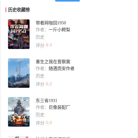
历史收藏榜
带着网咖回1950
作者：
一斤小鳄梨
历史
8.3
评分
重生之我在晋察冀
作者：
随遇而安作者
历史
8.2
评分
东三省1931
作者：
巨像装配厂
历史
0.0
评分