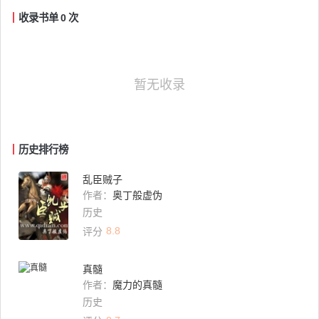
收录书单
0
次
暂无收录
历史排行榜
乱臣贼子
作者：
奥丁般虚伪
历史
8.8
评分
真髓
作者：
魔力的真髓
历史