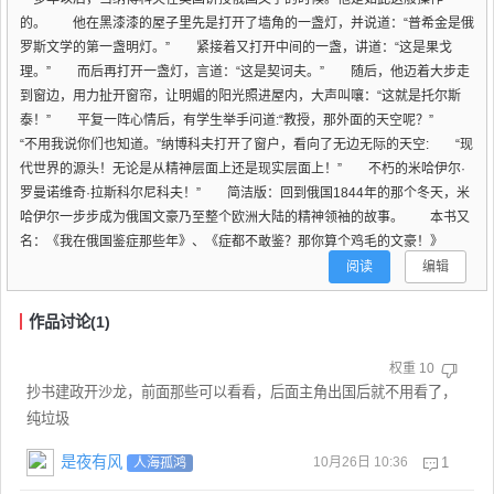
的。 他在黑漆漆的屋子里先是打开了墙角的一盏灯，并说道：“普希金是俄
罗斯文学的第一盏明灯。” 紧接着又打开中间的一盏，讲道：“这是果戈
理。” 而后再打开一盏灯，言道：“这是契诃夫。” 随后，他迈着大步走
到窗边，用力扯开窗帘，让明媚的阳光照进屋内，大声叫嚷：“这就是托尔斯
泰！” 平复一阵心情后，有学生举手问道:“教授，那外面的天空呢？”
“不用我说你们也知道。”纳博科夫打开了窗户，看向了无边无际的天空: “现
代世界的源头！无论是从精神层面上还是现实层面上！” 不朽的米哈伊尔·
罗曼诺维奇·拉斯科尔尼科夫！” 简洁版：回到俄国1844年的那个冬天，米
哈伊尔一步步成为俄国文豪乃至整个欧洲大陆的精神领袖的故事。 本书又
名：《我在俄国鉴症那些年》、《症都不敢鉴？那你算个鸡毛的文豪！》
阅读
编辑
作品讨论(1)
权重
10
抄书建政开沙龙，前面那些可以看看，后面主角出国后就不用看了，
纯垃圾
是夜有风
10月26日 10:36
1
人海孤鸿