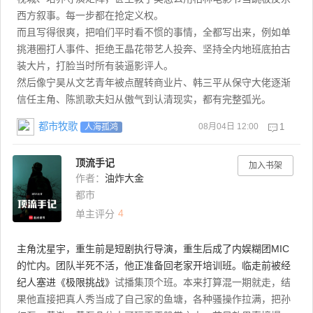
西方叙事。每一步都在抢定义权。
而且写得很爽，把咱们平时看不惯的事情，全都写出来，例如单
挑港圈打人事件、拒绝王晶花带艺人投奔、坚持全内地班底拍古
装大片，打脸当时所有装逼影评人。
然后像宁昊从文艺青年被点醒转商业片、韩三平从保守大佬逐渐
信任主角、陈凯歌夫妇从傲气到认清现实，都有完整弧光。
都市牧歌
08月04日 12:00
1
人海孤鸿
顶流手记
加入书架
作者：
油炸大金
都市
4
单主评分
主角沈星宇，重生前是短剧执行导演，重生后成了内娱糊团MIC
的忙内。团队半死不活，他正准备回老家开培训班。临走前被经
纪人塞进
《极限挑战》
试播集顶个班。本来打算混一期就走，结
果他直接把真人秀当成了自己家的鱼塘，各种骚操作拉满，把孙