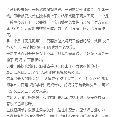
主角林缺穿越进一款武侠游戏世界。开局就是他被追杀，生死一
线，眼看就要交代在独木桥上了，结果觉醒了两大天赋，一个是
【慈母多败儿】，只要找一个实力够强的女性当义母（对方真心
承认就行），就能白嫖她三成功力，而且没有上限，也没有冲
突。
另一个是【天煞孤星】，只要这位义母死了或者归隐，就算“父母
祭天”，立马随机继承一门圆满境界的绝学。
于是主角面对开局被女土匪马三娘追到悬崖边，当场跪下就是一
嗓子“妈妈”，直接保命。
之后一路摸爬滚打，混进古墓派，盯上了小龙女模板的林清
璇……从此开启了“逢人就喊妈”的究极苟命流。
这本书最大的噱头就是“认妈变强”这个设定。不是什么正经的拜
师学艺，而是“妈妈救我”“妈妈传功”“妈妈凉了给我爆装备”，可以
说是又当又立，又孝又逆。
主角天天嘴上喊妈妈，心里想的是怎么送她上路，反差感拉满，
有股黑色幽默味。
主线很简单，就是主角从关外一路往中原走，靠认妈白嫖功力，
再靠献祭妈妈抽奖爆武学。同时江湖上各大势力暗流涌动，天魔