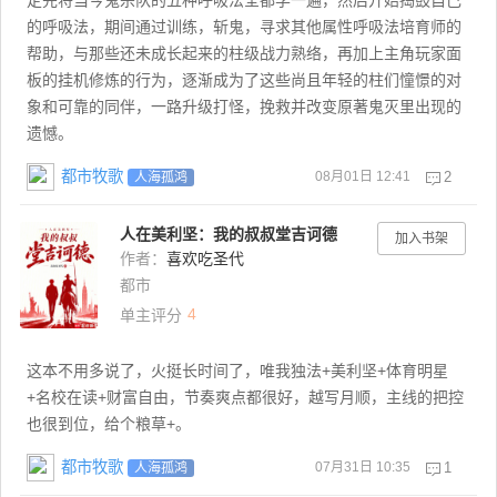
定先将当今鬼杀队的五种呼吸法全都学一遍，然后开始捣鼓自己
的呼吸法，期间通过训练，斩鬼，寻求其他属性呼吸法培育师的
帮助，与那些还未成长起来的柱级战力熟络，再加上主角玩家面
板的挂机修炼的行为，逐渐成为了这些尚且年轻的柱们憧憬的对
象和可靠的同伴，一路升级打怪，挽救并改变原著鬼灭里出现的
遗憾。
都市牧歌
08月01日 12:41
2
人海孤鸿
人在美利坚：我的叔叔堂吉诃德
加入书架
作者：
喜欢吃圣代
都市
4
单主评分
这本不用多说了，火挺长时间了，唯我独法+美利坚+体育明星
+名校在读+财富自由，节奏爽点都很好，越写月顺，主线的把控
也很到位，给个粮草+。
都市牧歌
07月31日 10:35
1
人海孤鸿