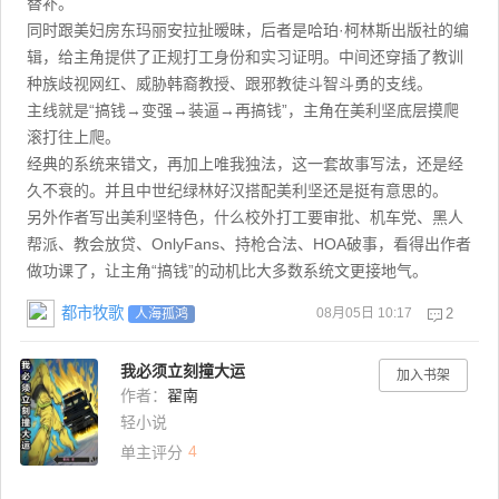
替补。
同时跟美妇房东玛丽安拉扯暧昧，后者是哈珀·柯林斯出版社的编
辑，给主角提供了正规打工身份和实习证明。中间还穿插了教训
种族歧视网红、威胁韩裔教授、跟邪教徒斗智斗勇的支线。
主线就是“搞钱→变强→装逼→再搞钱”，主角在美利坚底层摸爬
滚打往上爬。
经典的系统来错文，再加上唯我独法，这一套故事写法，还是经
久不衰的。并且中世纪绿林好汉搭配美利坚还是挺有意思的。
另外作者写出美利坚特色，什么校外打工要审批、机车党、黑人
帮派、教会放贷、OnlyFans、持枪合法、HOA破事，看得出作者
做功课了，让主角“搞钱”的动机比大多数系统文更接地气。
都市牧歌
08月05日 10:17
2
人海孤鸿
我必须立刻撞大运
加入书架
作者：
翟南
轻小说
4
单主评分