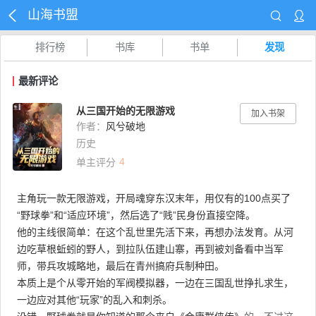
山海书盟
排行榜
书库
书单
发现
最新评论
从三国开始的无限游戏
加入书架
作者：
风兮破地
历史
4
单主评分
主角玩一款无限游戏，开局魂穿东汉末年，用仅有的100点买了
“野球拳”和“适应环境”，然后选了“贱”民身份直接空降。
他的主线很简单：在这个乱世里先活下来，再想办法发育。从河
边吃草根蚯蚓的野人，到拉队伍建山寨，再到被刘备看中当军
师，带兵攻城略地，最后在青州搞府兵制种田。
本质上是个从零开始的军阀模拟器，一边在三国乱世挣扎求生，
一边应对其他“玩家”的乱入和刺杀。