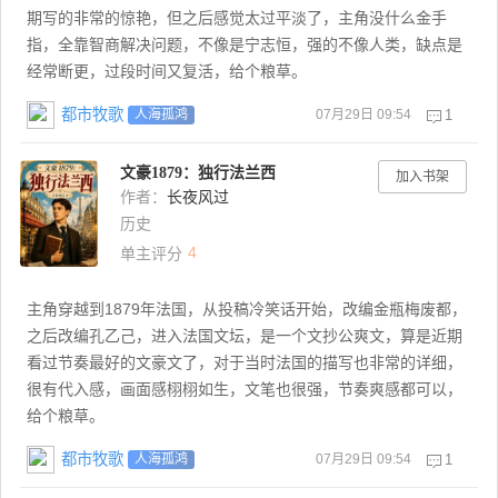
期写的非常的惊艳，但之后感觉太过平淡了，主角没什么金手
指，全靠智商解决问题，不像是宁志恒，强的不像人类，缺点是
经常断更，过段时间又复活，给个粮草。
都市牧歌
07月29日 09:54
1
人海孤鸿
文豪1879：独行法兰西
加入书架
作者：
长夜风过
历史
4
单主评分
主角穿越到1879年法国，从投稿冷笑话开始，改编金瓶梅废都，
之后改编孔乙己，进入法国文坛，是一个文抄公爽文，算是近期
看过节奏最好的文豪文了，对于当时法国的描写也非常的详细，
很有代入感，画面感栩栩如生，文笔也很强，节奏爽感都可以，
给个粮草。
都市牧歌
07月29日 09:54
1
人海孤鸿