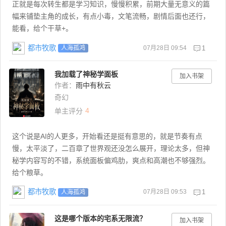
正就是每次转生都是学习知识，慢慢积累，前期大量无意义的篇
幅来铺垫主角的成长，有点小毒，文笔流畅，剧情后面也还行，
能看，给个干草+。
都市牧歌
07月28日 09:54
1
人海孤鸿
我加载了神秘学面板
加入书架
作者：
雨中有秋云
奇幻
4
单主评分
这个说是AI的人更多，开始看还是挺有意思的，就是节奏有点
慢，太平淡了，二百章了世界观还没怎么展开，理论太多，但神
秘学内容写的不错，系统面板偏鸡肋，爽点和高潮也不够强烈。
给个粮草。
都市牧歌
07月28日 09:53
1
人海孤鸿
这是哪个版本的宅系无限流？
加入书架