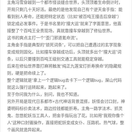
主角冯雪穿越到一个都市怪谈缝合世界，头顶顶着生命倒计时，
开局只剩几十天好活。最绝的是他发现自己有个逆天金手指：能
看到别人寿命，还能把特定状态（比如“被百吨王撞击后穿越”）
锁定成必发事件。于是书名里的“撞大运”就来了字面意思，他直
接整了个百吨王全责现场，真就靠撞车穿越到了修仙世界。
这书的爽点主打一个“歪门邪道氪命流”。
主角金手指是典型的“锁死词条”，可以把自己遭遇过的玄学现象
变成规则固化。比如撞车穿越成功后，头顶就多出个“撞大运”词
条，以后只要撞到百吨王级别交通工具就能稳定穿越。
后来在修仙世界靠打麻将触发“纯正九莲宝灯折寿换命”的隐藏规
则，硬是把命续上了。
整个逻辑就是“拿上一个逻辑bug去卡下一个逻辑bug，屎山代码
就这么强行运转起来，跑起来了。
至于你问我为什么，别问，我也不知道。
另外开局是现代日系都市+古代神话背景混搭，妖怪会讨口封，神
婆明码标价卖法术，路边捡钱都能折寿。主角一路学法术、抓灵
鬼、忽悠蛇妖当工具人，把金手指玩出了花。比如用“我观你像个
人”这种口封骚操作，直接把蛇妖变成女仆、压路机、热气球，整
个画风就诡异起来。