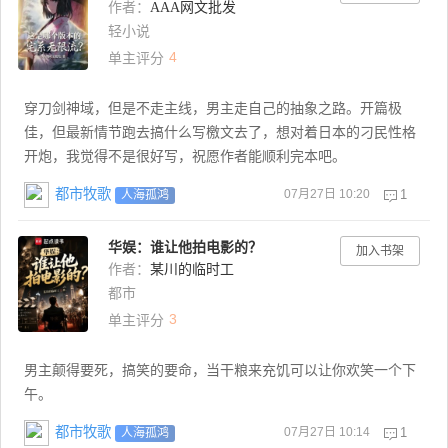
作者：
AAA网文批发
轻小说
4
单主评分
穿刀剑神域，但是不走主线，男主走自己的抽象之路。开篇极
佳，但最新情节跑去搞什么写檄文去了，想对着日本的刁民性格
开炮，我觉得不是很好写，祝愿作者能顺利完本吧。
都市牧歌
07月27日 10:20
1
人海孤鸿
华娱：谁让他拍电影的？
加入书架
作者：
某川的临时工
都市
3
单主评分
男主颠得要死，搞笑的要命，当干粮来充饥可以让你欢笑一个下
午。
都市牧歌
07月27日 10:14
1
人海孤鸿