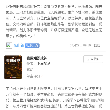
超好看的古风修仙好文！剧情节奏紧凑不拖沓，秘境试炼、闯关
破局、正邪对战层层递进，代入感超强。主角心性沉稳、杀伐果
断，人设立体讨喜，四位女主性格鲜明、默契并肩，群像塑造极
佳。文笔流畅自然，打斗场面热血炸裂，剧情伏笔埋设到位，反
转精彩。战力体系清晰均衡，升级打怪逻辑严谨，全程无尬点无
灌水，越看越上头！
东山郎
07月29日 09:10
1
初涉江湖
我用知识成神
加入书架
作者：
下周喝酒
玄幻
3
单主评分
主角可以在不同世界无限重生，目前我看到第八世，每次重生十
八年就有一个劫难，基本是必死，头两世都是没有任何武力的现
代，第三世开始接触练武+基因药剂，开始学习各种化学和药剂知
识，从第四世开始用仪器提炼出药剂，第五世靠手搓出药剂，反