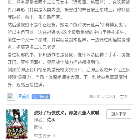
长，任务是带着两个二次元女主（远坂凛、格蕾丝），在这颗被
冉丹异形（其实是人类内战）祸害过的末日废土星球上，修好这
艘破船，杀出一条血路回家。
然后这舰娘不是个正经货，她是个能跨次元征兵的“赛博女鬼”。
所以主角可以一边在战锤40k这个极致绝望的宇宙里挣扎求生，
前往一个又一个星球，其实就是副本世界，一边通过刷怪攒灵魂
点，招募更多二次元老婆。
看过初邪的书，都知道作者是锤佬，像什么基因种子手术、灵能
开门、亚空间邪神、星际战士战力描述都挺到位。
例如前脚还在用帝皇的激光枪突突僵尸，后脚远坂凛开个“亚空间
裂隙”吸魔力，当场上演魔术师变大源，下一秒就被色孽恶魔附
身，观感直接拉满。
谭美仙
08月07日 11:01
2
仗剑天涯
说好了行侠仗义，你怎么逢人就喊妈妈？
加入书架
作者：
佑树
武侠
4
单主评分