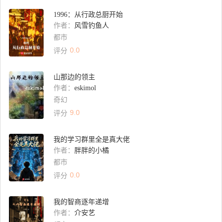
1996：从行政总厨开始
作者：
风雪钓鱼人
都市
0.0
评分
山那边的领主
作者：
eskimol
奇幻
9.0
评分
我的学习群里全是真大佬
作者：
胖胖的小橘
都市
0.0
评分
我的智商逐年递增
作者：
介安艺