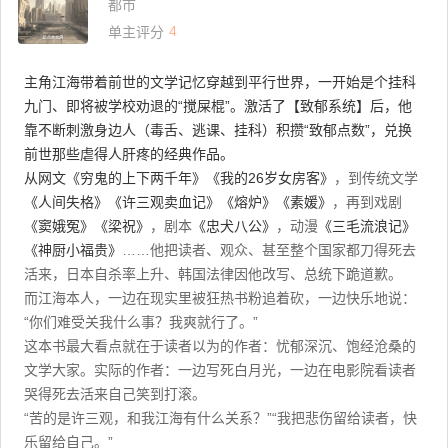
都市
4
单主评分
主角江海带着前世的文学记忆穿越到平行世界，一开始是个挂科
九门、即将被学校劝退的“搅屎棍”。激活了【致郁系统】后，他
靠不断刺激身边人（毒舌、逃课、挂科）积攒“致郁点数”，兑换
前世那些虐得人肝疼的经典作品。
从网文
《穷鬼的上下两千年》
《我的26岁女房客》
，到传统文学
《人间失格》
《许三观卖血记》
《熔炉》
《素媛》
，再到戏剧
《窦娥冤》
《梁祝》
，剧本
《忠犬八公》
，动漫
《三毛流浪记》
《神厨小福贵》
……他把读者、观众、甚至整个国家都刀得死去
活来，日本自杀率上升、韩国法律因他改写、总统下跪道歉。
而江海本人，一边在现实里被狂热书粉追着砍，一边快乐地说：
“你们难受关我什么事？我爽就行了。”
这本书最大看点就在于读者以为的作者：忧郁深沉、饱经沧桑的
文学大家。实际的作者：一边写死白月光，一边在电影院看读者
哭得死去活来自己笑到打滚。
“苦的是许三观，和我江海有什么关系？”“我把悲伤留给读者，快
乐留给自己。”