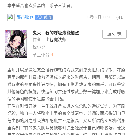
本书适合喜欢反套路、乐子人读者。
都市牧歌
08月02日 11:56
1
人海孤鸿
鬼灭：我的呼吸法能加点
加入书架
作者：
出包魔法师
轻小说
4
单主评分
主角开局是通过完全潜行游戏的方式来到鬼灭世界的早期，在原
著里的那些柱级战力还没成长起来的时间点，期间一直都是以游
戏玩家的视角来推进剧情，拥有正常游戏玩家的面板，可以鉴定
其他角色的技能，快速练习并通过成就点数一键加点来完成呼吸
法的学习和使用进度的金手指。
而后在剧情开始，主角就准备去进入鬼杀队的选拔试炼，为了刷
经验，独自一人将整座山里的鬼全部清空，并通过面板得知自己
与主修的风之呼吸法相配度并不是很高，又从所谓的NPC师傅那
里得知了有的鬼杀队队员能够创造出独属于自己的呼吸法，便决