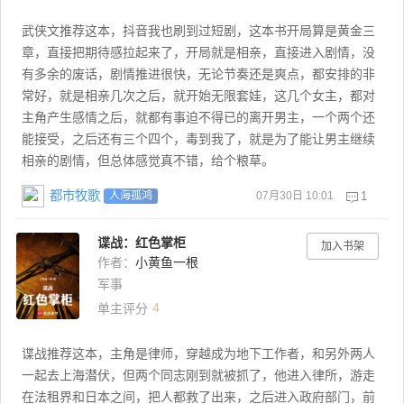
武侠文推荐这本，抖音我也刷到过短剧，这本书开局算是黄金三
章，直接把期待感拉起来了，开局就是相亲，直接进入剧情，没
有多余的废话，剧情推进很快，无论节奏还是爽点，都安排的非
常好，就是相亲几次之后，就开始无限套娃，这几个女主，都对
主角产生感情之后，就都有事迫不得已的离开男主，一个两个还
能接受，之后还有三个四个，毒到我了，就是为了能让男主继续
相亲的剧情，但总体感觉真不错，给个粮草。
都市牧歌
07月30日 10:01
1
人海孤鸿
谍战：红色掌柜
加入书架
作者：
小黄鱼一根
军事
4
单主评分
谍战推荐这本，主角是律师，穿越成为地下工作者，和另外两人
一起去上海潜伏，但两个同志刚到就被抓了，他进入律所，游走
在法租界和日本之间，把人都救了出来，之后进入政府部门，前