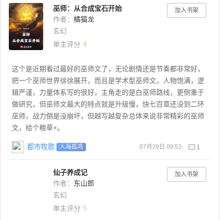
巫师：从合成宝石开始
加入书架
作者：
橘猫龙
玄幻
4
单主评分
这个是近期看过最好的巫师文了，无论剧情还是节奏都非常好，
把一个巫师世界徐徐展开，而且是学术型巫师文，人物饱满，逻
辑严谨，力量体系写的很好，主角走的是白巫师路线，更侧重于
做研究，但巫师文最大的特点就是升级慢，快七百章还没到二环
巫师，战力倒是没崩坏，但越写越复杂总体来说非常精彩的巫师
文，给个粮草+。
都市牧歌
07月29日 09:53
1
人海孤鸿
仙子养成记
加入书架
作者：
东山郎
玄幻
5
单主评分