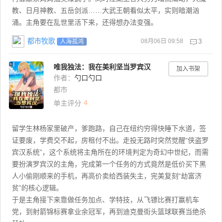
教、日月神教、五岳剑派……大武王朝看似太平，实则暗潮汹
涌。主角要在乱世里活下来，还得想办法变强。
都市牧歌
08月06日 09:58
3
人海孤鸿
唯我独法：我在美利坚当罗宾汉
加入书架
作者：
勺口勺口
都市
4
单主评分
留学生林杨家里破产，爹跑路，自己在纽约穷得快睡下水道，签
证要废，学费交不起，房租付不出。走投无路时突然觉醒“侠盗罗
宾汉系统”，这个系统将主角所在的环境判定为奇幻中世纪，而需
要扮演罗宾汉的主角，完成第一个任务的方式竟然是低价买下黑
人小偷刚顺来的手机，再高价卖给西装失主，完美复刻“劫富济
贫”的核心逻辑。
于是主角接下来靠做任务加点、学特技，从飞镖比赛打赢机车
党，到射箭锦标赛拿业余冠军，再到迪克曼街头篮球联赛当绝杀