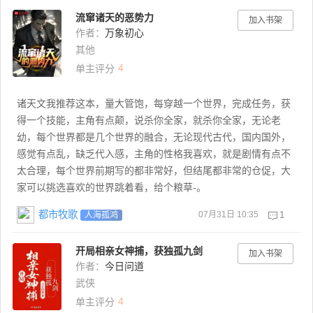
流窜诸天的恶势力
加入书架
作者：
万象初心
其他
4
单主评分
诸天文我推荐这本，量大管饱，每穿越一个世界，完成任务，获
得一个技能，主角有点颠，说杀你全家，就杀你全家，无论老
幼，每个世界都是几个世界的融合，无论现代古代，国内国外，
感觉有点乱，缺乏代入感，主角的性格我喜欢，就是剧情有点不
太合理，每个世界前期写的都非常好，但结尾都非常的仓促，大
家可以挑选喜欢的世界跳着看，给个粮草-。
都市牧歌
07月31日 10:35
1
人海孤鸿
开局相亲女神捕，获独孤九剑
加入书架
作者：
今日问道
武侠
4
单主评分