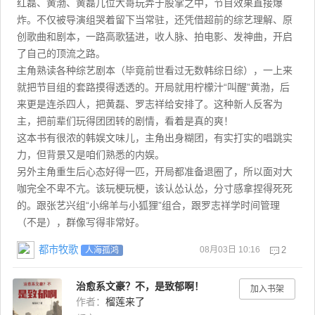
红磊、黄渤、黄磊几位大哥玩弄于股掌之中，节目效果直接爆
炸。不仅被导演组哭着留下当常驻，还凭借超前的综艺理解、原
创歌曲和剧本，一路高歌猛进，收人脉、拍电影、发神曲，开启
了自己的顶流之路。
主角熟读各种综艺剧本（毕竟前世看过无数韩综日综），一上来
就把节目组的套路摸得透透的。开局就用柠檬汁“叫醒”黄渤，后
来更是连杀四人，把黄磊、罗志祥给安排了。这种新人反客为
主，把前辈们玩得团团转的剧情，看着是真的爽！
这本书有很浓的韩娱文味儿，主角出身糊团，有实打实的唱跳实
力，但背景又是咱们熟悉的内娱。
另外主角重生后心态好得一匹，开局都准备退圈了，所以面对大
咖完全不卑不亢。该玩梗玩梗，该认怂认怂，分寸感拿捏得死死
的。跟张艺兴组“小绵羊与小狐狸”组合，跟罗志祥学时间管理
（不是），群像写得非常好。
都市牧歌
08月03日 10:16
2
人海孤鸿
治愈系文豪？不，是致郁啊！
加入书架
作者：
榴莲来了