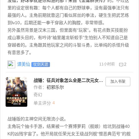
没错，野球拳就是你知道的那个来自
《金庸群侠传》
的。不过这
里的设定很有趣：每个人都有自己的野球拳，没有最强拳法只有
最强的人。主角前期就靠这门看似屌丝的拳法，硬生生把武艺练
到lv10，后期还能一拳干穿敌人的胸膛，非常带感。
另外虽然背景是汉末三国，但里面有“玩家”。有花点数买技能扮
成山寨头目的，有吟诗“袖里屠龙斩蛟手”生怕别人不知道自己是
穿越者的。主角跟其他玩家之间的斗智斗勇，比单纯的杀怪升级
有意思多了。
谭美仙
11小时前
2
仗剑天涯
战锤：征兵对象怎么全是二次元女主？
加入书架
作者：
初邪乐尔
奇幻
4
单主评分
战锤版的主神空间无限流小说。
主角玩个抽卡手游，结果被一个赛博萝莉（舰娘）给坑到战锤40
K的凶残宇宙了。他开局就任荣光女王级战列舰“憎恶典范号”的舰