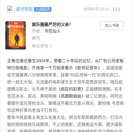
都市牧歌
08月05日 10:14
2
人海孤鸿
娱乐圈最严厉的父亲！
加入书架
作者：
书荒仙人
都市
4
单主评分
主角沈逸达重生2004年，带着二十年后的记忆，从广告公司老板
转行拍电影。开局拿一千万拍青春片
《新世纪青年》
，直接炮轰
张艺谋雅典八分钟旗袍审美，踩着“80后垮掉一代”的舆论风口，
把一部无大咖、无流量的电影硬生生干到年度票房冠军。随后组
建腾达影业，左手捧宁昊拍
《疯狂的彩票》
正面硬刚港圈，右手
签范冰冰、周迅、黄晓明搞
《高跟鞋姐妹》
破三亿票房，同时还
要跟华谊兄弟抢龙头、跟奥运开幕式方案斗舆论、跟哈维·韦恩斯
坦这种好莱坞老油子打官司。
整本书就是看主角怎么化身大运，把当年那些跪舔西方、打压内
娱的规矩统统压成鞋饼。不止拍电影，还搞奥运方案、建大唐影
视城、培养导演矩阵，甚至教宁昊怎么用柏林电影节当跳板反杀