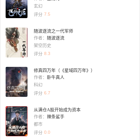
玄幻
7.5
评分
随波逐流之一代军师
作者：
随波逐流
架空历史
8.3
评分
修真四万年（《星域四万年》）
作者：
卧牛真人
科幻
6.7
评分
从满仓A股开始成为资本
作者：
辣条鲨手
都市
0.0
评分