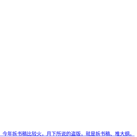
，今年拆书稿比较火，月下所说的盗版，就是拆书稿、推大纲。