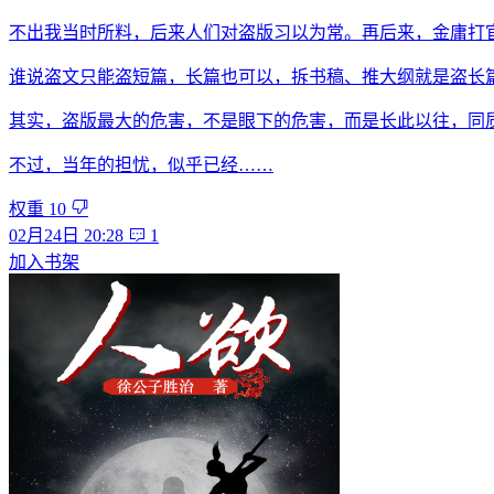
不出我当时所料，后来人们对盗版习以为常。再后来，金庸打
谁说盗文只能盗短篇，长篇也可以，拆书稿、推大纲就是盗长
其实，盗版最大的危害，不是眼下的危害，而是长此以往，同
不过，当年的担忧，似乎已经……
权重
10
02月24日 20:28
1
加入书架