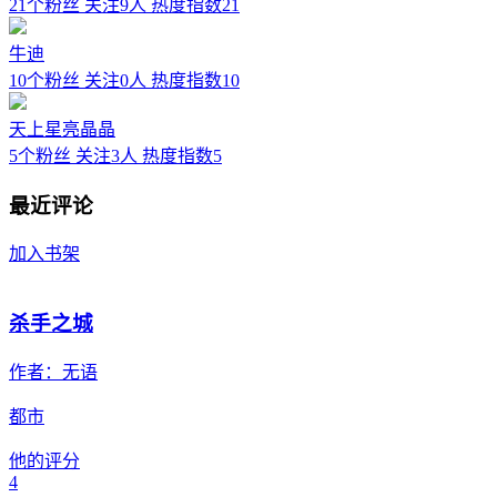
21个粉丝
关注9人
热度指数21
牛迪
10个粉丝
关注0人
热度指数10
天上星亮晶晶
5个粉丝
关注3人
热度指数5
最近评论
加入书架
杀手之城
作者：
无语
都市
他的评分
4