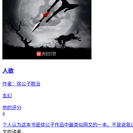
人欲
作者：
徐公子胜治
玄幻
他的评分
4
个人认为这本书是徐公子作品中最类似网文的一本。不是说我
文的读者。