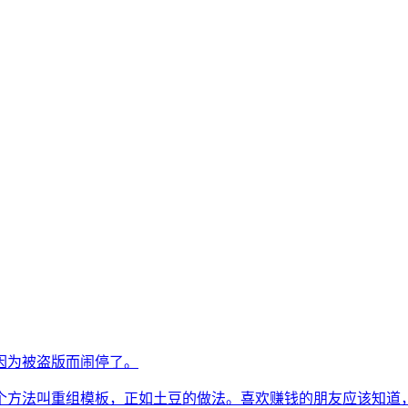
因为被盗版而闹停了。
个方法叫重组模板，正如土豆的做法。喜欢赚钱的朋友应该知道