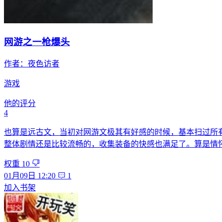
网游之一枪爆头
作者：
夜色访者
游戏
他的评分
4
也算是远古文，当初对网游文极其有好感的时候，基本扫过所有
整体剧情还是比较流畅的，收集装备的快感也满足了。算是情
权重
10
01月09日 12:20
1
加入书架