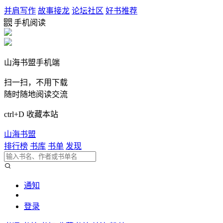
并肩写作
故事接龙
论坛社区
好书推荐
手机阅读
山海书盟手机端
扫一扫，不用下载
随时随地阅读交流
ctrl+D 收藏本站
山海书盟
排行榜
书库
书单
发现
通知
登录