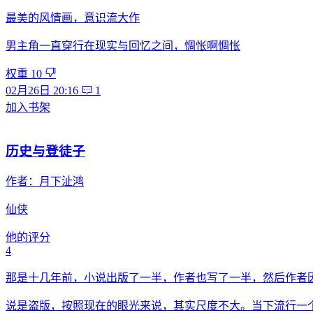
最美的风情画，意识流大作
男主角一直穿行在现实与回忆之间，惆怅啊惆怅
权重
10
02月26日 20:16
1
加入书架
历史与登徒子
作者：
月下沚鸿
仙侠
他的评分
4
那是十几年前，小说出版了一半，作者也写了一半，然后作者
说是盗版，按照现在的眼光来说，其实尺度不大。当下流行一