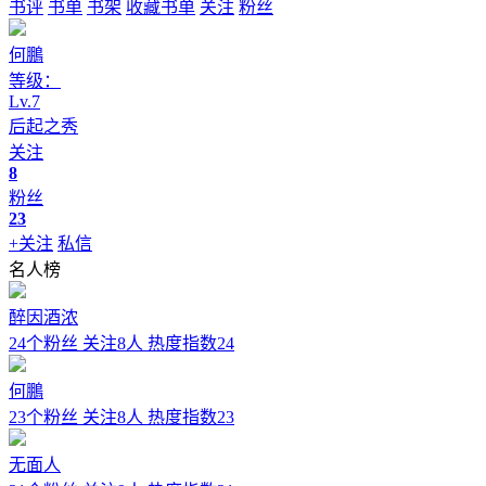
书评
书单
书架
收藏书单
关注
粉丝
何鵬
等级：
Lv.
7
后起之秀
关注
8
粉丝
23
+关注
私信
名人榜
醉因酒浓
24个粉丝
关注8人
热度指数24
何鵬
23个粉丝
关注8人
热度指数23
无面人