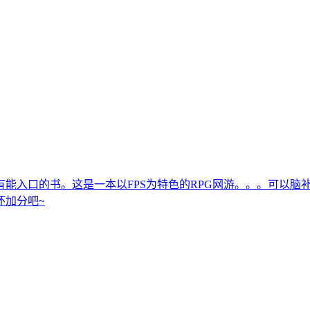
能入口的书。这是一本以FPS为特色的RPG网游。。。可以脑
怀加分吧~