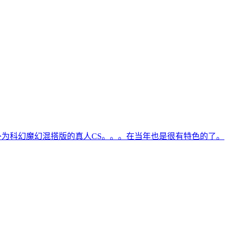
补为科幻魔幻混搭版的真人CS。。。在当年也是很有特色的了。