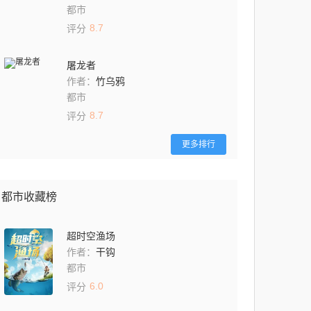
都市
8.7
评分
屠龙者
竹乌鸦
作者：
都市
8.7
评分
更多排行
都市收藏榜
超时空渔场
干钩
作者：
都市
6.0
评分