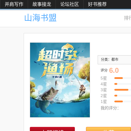
并肩写作
故事接龙
论坛社区
好书推荐
山海书盟
排
分类：都市
6.0
评分
5星
4星
3星
2星
1星
我的评分：