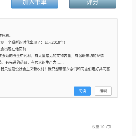
加入书单
评分
散危机。
一个崭新的时代出现了：公元2018年！
会出现在他面前：
效强劲的野生中药材，有大量常见的文物古董，有温暖亲切的乡情……
技，有先进的药品，有强大的生产力……
我只想建设社会主义新农村！我只想带领乡亲们和同志们走好共同富
阅读
编辑
权重
10