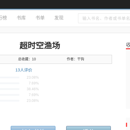
行榜
书库
书单
发现
超时空渔场
总收藏：10
作者：
干钩
13
人评价
23.08%
7.69%
38.46%
7.69%
23.08%