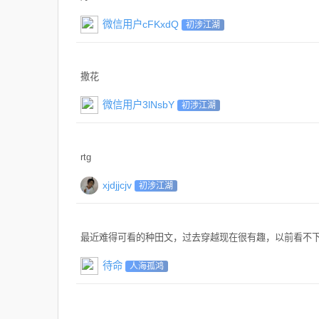
微信用户cFKxdQ
初涉江湖
撒花
微信用户3lNsbY
初涉江湖
rtg
xjdjjcjv
初涉江湖
最近难得可看的种田文，过去穿越现在很有趣，以前看不
待命
人海孤鸿