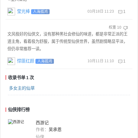
莹光棒
03月18日 11:23
1
人海孤鸿
权重
10
文风极好的仙侠文，没有那种黑社会修仙的味道，都是非常正派的王
道主角，看着极为舒服，属于传统型仙侠世界，虽然剧情略显平淡，
但仍非常推荐一读。
悍匪红颜
10月11日 11:10
1
人海孤鸿
收录书单
1
次
多女主的仙草
仙侠排行榜
西游记
作者：
吴承恩
仙侠