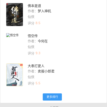
佛本是道
作者：
梦入神机
仙侠
8.5
评分
悟空传
作者：
今何在
仙侠
9.3
评分
大奉打更人
作者：
卖报小郎君
仙侠
5.5
评分
更多排行