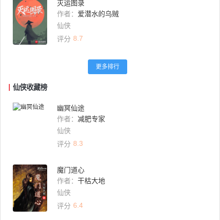
灭运图录
作者：
爱潜水的乌贼
仙侠
8.7
评分
更多排行
仙侠收藏榜
幽冥仙途
作者：
减肥专家
仙侠
8.3
评分
魔门道心
作者：
干枯大地
仙侠
6.4
评分