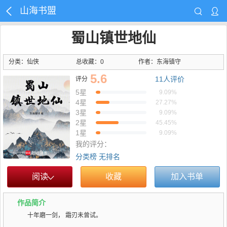
山海书盟
蜀山镇世地仙
分类：仙侠
总收藏：0
作者：
东海镇守
5.6
11
人评价
评分
5星
9.09%
4星
27.27%
3星
9.09%
2星
45.45%
1星
9.09%
我的评分：
分类榜
无排名
阅读
收藏
加入书单
作品简介
十年磨一剑， 霜刃未曾试。