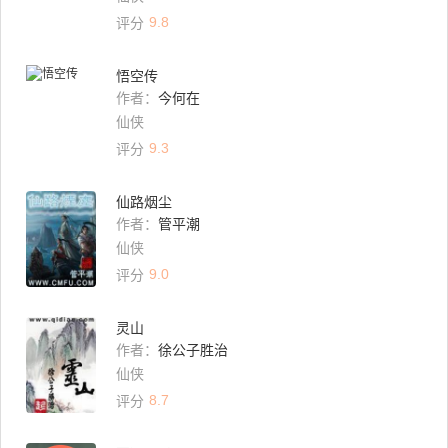
9.8
评分
悟空传
作者：
今何在
仙侠
9.3
评分
仙路烟尘
作者：
管平潮
仙侠
9.0
评分
灵山
作者：
徐公子胜治
仙侠
8.7
评分