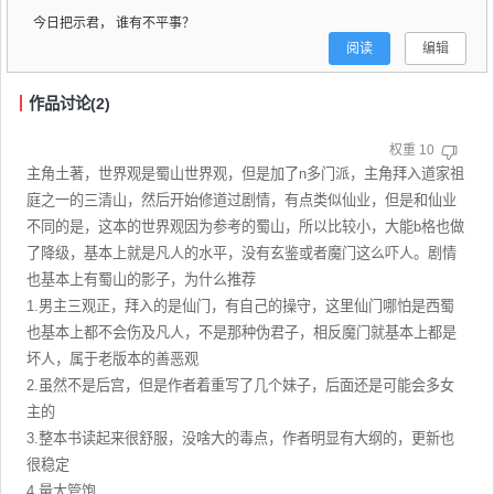
今日把示君， 谁有不平事？
阅读
编辑
作品讨论(2)
权重
10
主角土著，世界观是蜀山世界观，但是加了n多门派，主角拜入道家祖
庭之一的三清山，然后开始修道过剧情，有点类似仙业，但是和仙业
不同的是，这本的世界观因为参考的蜀山，所以比较小，大能b格也做
了降级，基本上就是凡人的水平，没有玄鉴或者魔门这么吓人。剧情
也基本上有蜀山的影子，为什么推荐
1.男主三观正，拜入的是仙门，有自己的操守，这里仙门哪怕是西蜀
也基本上都不会伤及凡人，不是那种伪君子，相反魔门就基本上都是
坏人，属于老版本的善恶观
2.虽然不是后宫，但是作者着重写了几个妹子，后面还是可能会多女
主的
3.整本书读起来很舒服，没啥大的毒点，作者明显有大纲的，更新也
很稳定
4.量大管饱