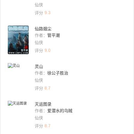
仙侠
9.3
评分
仙路烟尘
作者：
管平潮
仙侠
9.0
评分
灵山
作者：
徐公子胜治
仙侠
8.7
评分
灭运图录
作者：
爱潜水的乌贼
仙侠
8.7
评分