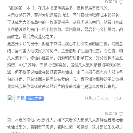
权重
10
乌贼的第一本书，在几本书里毛病最多，但也是最有灵气的。
主角穿越异界，获得大能遗留的功法，同时获得地狱模式主线任务，
正式成为大能布局中的一枚重要棋子。从凡间进入宗门，随着自身成
长帮助没落的宗门一路干翻强敌、重回巅峰，最后参与金仙棋局，战
而胜之，最后成就造化之主。
虽然开头烂的出奇，但这书算得上我心中仙侠文里的前三位。乌贼总
结了当时各大仙侠好文的优点，主要借用了仙壶的设定。心性流，和
凡人流不同，修仙心性最高，资源和资质都是其次，升分段也不靠煮
鸡蛋、XX丹这种，而是以悟道突破，虽然凡人流也是我很喜欢的流
派，但不得不说如此突破瓶颈更有仙味。宗门内部虽然也有内部斗争
勾心斗角，但总体而言是团结有爱的，我一直不知道那种动不动你把
我害死我把你害死就差公然开片的养蛊式宗门是怎么发展起来的。
何鵬
11月13日 21:21
3
后起之秀
权重
10
第一本看的修仙小说是凡人，接下来看的大都是凡人这种或者黑社会
修仙类型的，直到看了灭运，顿时生起一股感觉：这才是长生久视之