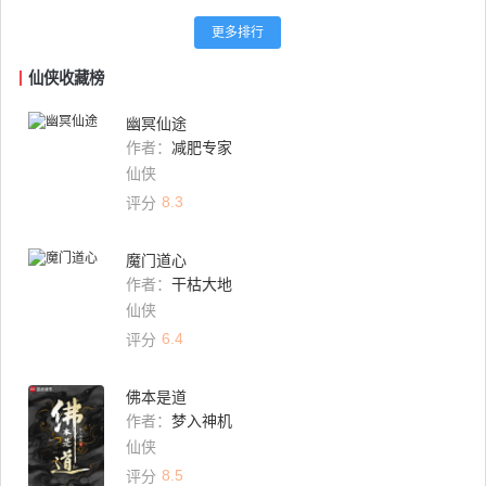
更多排行
仙侠收藏榜
幽冥仙途
作者：
减肥专家
仙侠
8.3
评分
魔门道心
作者：
干枯大地
仙侠
6.4
评分
佛本是道
作者：
梦入神机
仙侠
8.5
评分