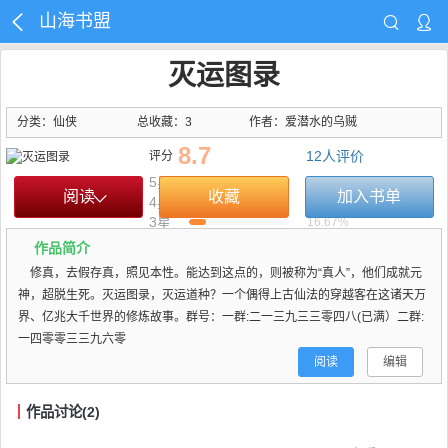
山海书盟
灭运图录
分类：仙侠
总收藏：3
作者：
爱潜水的乌贼
8.7
12
人评价
评分
5星
50.00%
阅读
收藏
加入书单
4星
33.33%
3星
16.67%
2星
0.00%
作品简介
1星
0.00%
修真，去假存真，照见本性。能达到这点的，则被称为“真人”，他们成就元
我的评分：
神，超脱生死。灭运图录，灭运道种？一个偶得上古仙法的穿越客在这诸天万
分类榜
第5名
界、亿兆大千世界的修炼故事。群号：一群:二一三九三三零四八(已满）二群:
一四零零三三九六零
阅读
编辑
作品讨论(2)