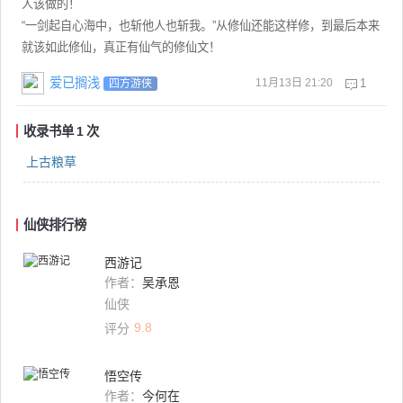
人该做的！
“一剑起自心海中，也斩他人也斩我。”从修仙还能这样修，到最后本来
就该如此修仙，真正有仙气的修仙文！
爱已搁浅
11月13日 21:20
1
四方游侠
收录书单
1
次
上古粮草
仙侠排行榜
西游记
作者：
吴承恩
仙侠
9.8
评分
悟空传
作者：
今何在