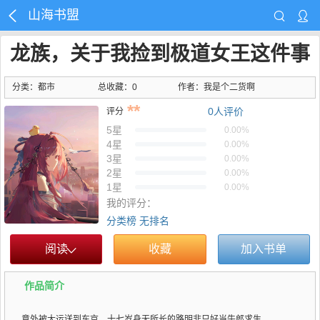
山海书盟
龙族，关于我捡到极道女王这件事
分类：都市
总收藏：0
作者：
我是个二货啊
**
0
人评价
评分
5星
0.00%
4星
0.00%
3星
0.00%
2星
0.00%
1星
0.00%
我的评分：
分类榜
无排名
阅读
收藏
加入书单
作品简介
意外被大运送到东京，十七岁身无所长的路明非只好当牛郎求生。