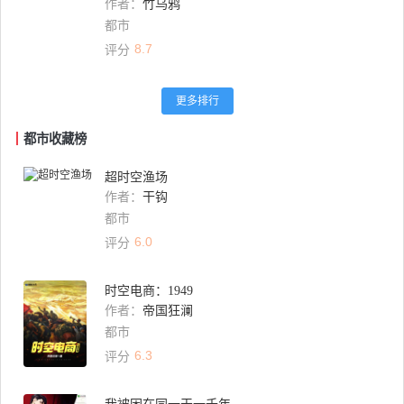
作者：
竹乌鸦
都市
8.7
评分
更多排行
都市收藏榜
超时空渔场
作者：
干钩
都市
6.0
评分
时空电商：1949
作者：
帝国狂澜
都市
6.3
评分