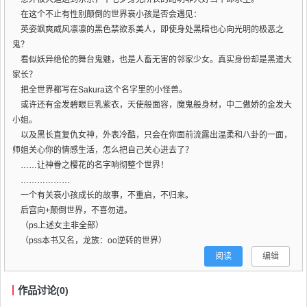
在这个不止有性别颠倒的世界衰小孩是否会遇见：
英姿飒爽威风凛凛的黑色禁欲系美人，即使身处黑暗也心向光明的极恶之
鬼？
看似妖异绝伦的舞台鬼魅，也是人畜无害的邻家少女。真实身份却是黑道大
家长？
把全世界都写在Sakura这个名字里的小怪兽。
或许还有金发碧眼巨乳紫衣，天使般面容，魔鬼般身材，中二傲娇的金发大
小姐。
以及黑长直复仇女神，外表冷酷，只会在你面前流露出温柔和八卦的一面，
师姐关心你的情感生活，怎么把自己关心进去了？
……让神眷之樱花的名字响彻整个世界！
………………
一个有关衰小孩成长的故事，不重启，不归来。
后宫向+颠倒世界，不喜勿进。
（ps上述女主非全部）
（pss本书又名，龙族：oo逆转的世界）
阅读
编辑
作品讨论(0)