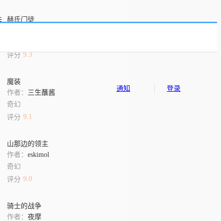
赫氏门徒
作者：
冷钻
奇幻
9.3
评分
魔装
通知
登录
作者：
三生蘸酱
奇幻
9.1
评分
山那边的领主
作者：
eskimol
奇幻
9.0
评分
骑士的战争
作者：
夜摩