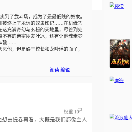
卖到了武斗场，成为了最最低贱的奴隶。
却被烙上了永远的奴隶印记……在机缘巧
在这充满奇幻与玄秘的天地里，尽管到处
离不弃的亲密朋友叶冰，还有让他魂牵梦
辛酸……
厌恶他，但是碍于校长和龙吟瑶的面子，
阅读
编辑
权重
10
免想去提卷再看，大概是我们都像主人