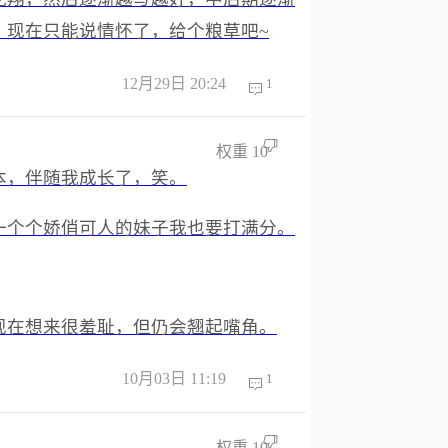
，现在只能说情怀了，给个粮草吧~
12月29日 20:24
1
权重
10
本，伴随我成长了，笑。
一个个娇俏可人的妹子我也要打满分。
现在想来很羞耻，但仍会翘起嘴角。
10月03日 11:19
1
权重
10