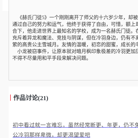
《赫氏门徒5》一个刚刚离开了师父的十六岁少年，却被
通过自己的努力和运气，他终于获得了自由，可惜，额上
合下，他走进世界上最知名的学校，成为一名赫氏门徒。
充斥着异龙和魔法、竞技与阴谋，但在冷羽身边，仍有不
萦的高贵公主雪城月。友情的温暖，初恋的甜蜜，成长的
小龙被窃事件，让原本就对暗月枫印象极差的冷羽更加
不得不尽量用和平手段来解决问题。
作品讨论(21)
初中看过就一言难忘，虽然经常断更、年更，仍不
公冷羽那样卑微，却更渴望爱吧