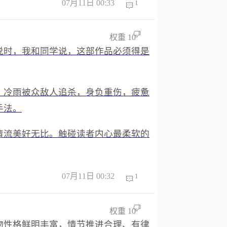
07月11日 00:33
1
权重
10
说时，我和同学说，这部作品必须得是
，冷雨被众敌人追杀，身负重伤，疲惫
手法。
清流美好无比。触碰读者内心最柔软的
07月11日 00:32
1
权重
10
物性格鲜明丰富，情节推进合理、有律