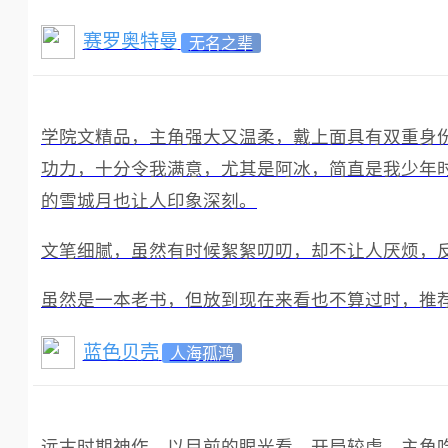
赛罗奥特曼
无名之辈
学院文精品，主角强大又温柔，戴上面具有双重身
功力，十分令我满意，尤其是阿冰，简直是我少年
的雪城月也让人印象深刻。
文笔细腻，虽然有时候絮絮叨叨，却不让人厌烦，
虽然是一本老书，但放到现在来看也不算过时，推
蓝色贝壳
人海孤鸿
远古时期神作。以目前的眼光看，开局较虐，主角