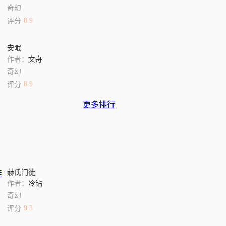
奇幻
8.9
评分
安眠
作者：
文舟
奇幻
8.9
评分
更多排行
赫氏门徒
作者：
冷钻
奇幻
9.3
评分