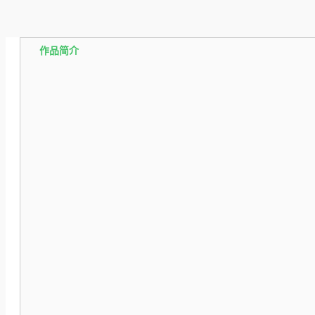
作品简介
分类：奇幻
9.3
21
评分
5星
4星
3星
2星
1星
我的评分：
分类榜
第1名
收藏
加入书单
评
立即阅读