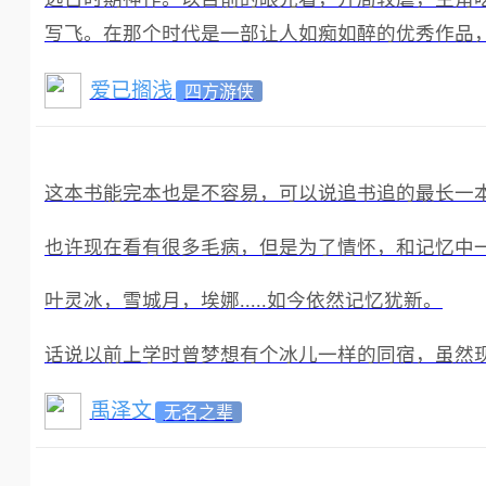
写飞。在那个时代是一部让人如痴如醉的优秀作品
爱已搁浅
四方游侠
这本书能完本也是不容易，可以说追书追的最长一
也许现在看有很多毛病，但是为了情怀，和记忆中
叶灵冰，雪城月，埃娜.....如今依然记忆犹新。
话说以前上学时曾梦想有个冰儿一样的同宿，虽然
禹泽文
无名之辈