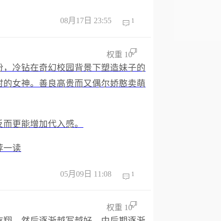
08月17日 23:55
1
权重
10
份，冷钻在奇幻校园背景下塑造妹子的
时的女神。善良高贵而又偶尔娇憨卖萌
反而更能增加代入感。
荐一读
05月09日 11:08
1
权重
10
吃翔，然后逐渐越写越好，中后期逐渐