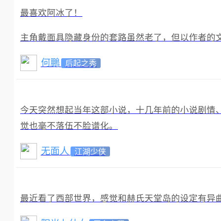
最喜欢阿冰了！
主角戴面具隐藏身份的套路虽然老了，但以作者的
何鵬
后起之秀
今天突然想起当年这部小说，十几年前的小说剧情
觉也毫不落伍不脸谱化。
无面人
江湖少侠
最近看了西部世界，感觉和赫氏天堂岛的设定有异