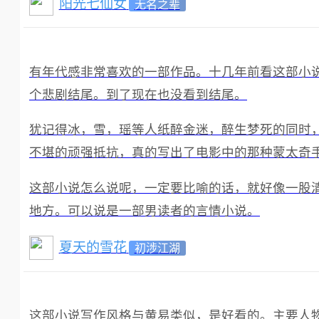
阳光七仙女
无名之辈
有年代感非常喜欢的一部作品。十几年前看这部小
个悲剧结尾。到了现在也没看到结尾。
犹记得冰，雪，瑶等人纸醉金迷，醉生梦死的同时
不堪的顽强抵抗，真的写出了电影中的那种蒙太奇
这部小说怎么说呢，一定要比喻的话，就好像一股
地方。可以说是一部男读者的言情小说。
夏天的雪花
初涉江湖
这部小说写作风格与黄易类似，是好看的。主要人