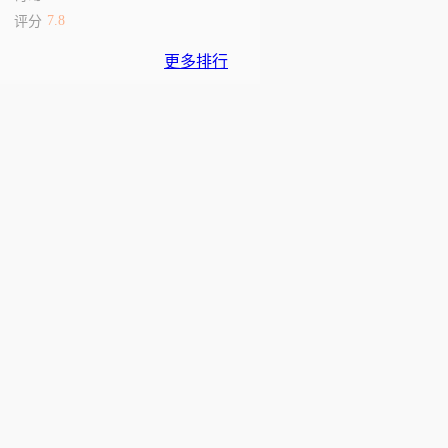
7.8
评分
更多排行