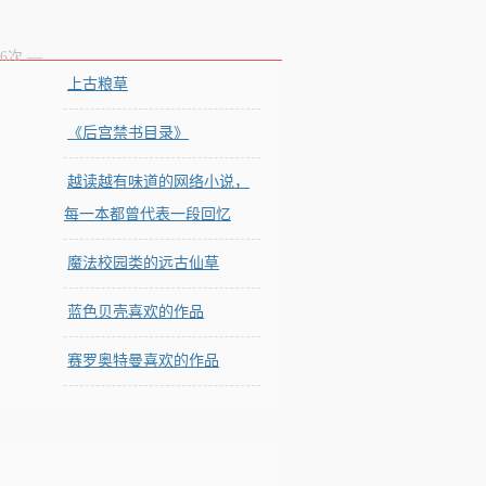
6次
—
上古粮草
《后宫禁书目录》
越读越有味道的网络小说，
每一本都曾代表一段回忆
魔法校园类的远古仙草
蓝色贝壳喜欢的作品
赛罗奥特曼喜欢的作品