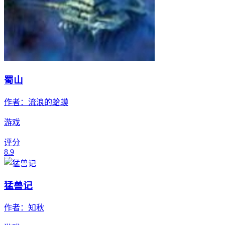
蜀山
作者：
流浪的蛤蟆
游戏
评分
8.9
猛兽记
作者：
知秋