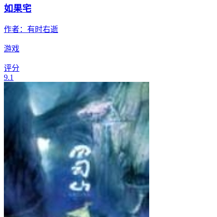
如果宅
作者：
有时右逝
游戏
评分
9.1