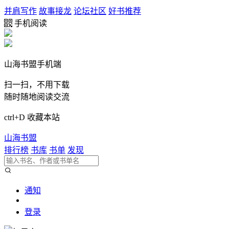
并肩写作
故事接龙
论坛社区
好书推荐
手机阅读
山海书盟手机端
扫一扫，不用下载
随时随地阅读交流
ctrl+D 收藏本站
山海书盟
排行榜
书库
书单
发现
通知
登录