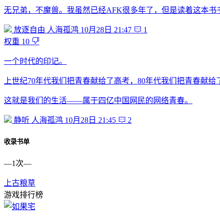
无兄弟，不魔兽。我虽然已经AFK很多年了，但是读着这本书
放逐自由
人海孤鸿
10月28日 21:47
1
权重
10
一个时代的印记。
上世纪70年代我们把青春献给了高考，80年代我们把青春献
这就是我们的生活——属于四亿中国网民的网络青春。
静听
人海孤鸿
10月28日 21:45
2
收录书单
—
1次
—
上古粮草
游戏排行榜