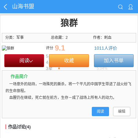
山海书盟
狼群
分类：军事
总收藏：2
作者：
刺血
9.1
1011
人评价
评分
5星
70.52%
阅读
收藏
加入书单
4星
20.57%
3星
5.04%
2星
0.99%
作品简介
1星
2.87%
一场意外的劫持，一场殊死的撕杀，将一个平凡的中国学生带进了战火纷飞
我的评分：
的生命旅程。
分类榜
第1名
血腥仍在继续，死亡就在前方，生存－成了战场上所有人的动力。
阅读
编辑
作品讨论(4)