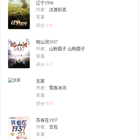
辽宁1950
作者：
过渡形态
军事
8.6
评分
皖山河1937
作者：
山粉圆子 山粉圆子
军事
6.0
评分
无家
作者：
雪夜冰河
军事
8.9
评分
苏省在1937
作者：
豆包
军事