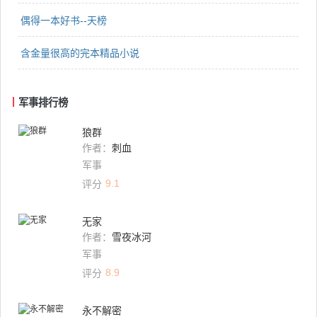
偶得一本好书--天榜
含金量很高的完本精品小说
军事排行榜
狼群
作者：
刺血
军事
9.1
评分
无家
作者：
雪夜冰河
军事
8.9
评分
永不解密