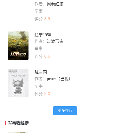
作者：
风卷红旗
军事
8.9
评分
辽宁1950
作者：
过渡形态
军事
8.6
评分
贼三国
作者：
pener（巴孤）
军事
8.0
评分
更多排行
军事收藏榜