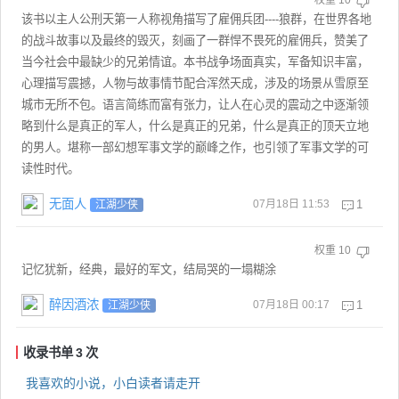
该书以主人公刑天第一人称视角描写了雇佣兵团----狼群，在世界各地
的战斗故事以及最终的毁灭，刻画了一群悍不畏死的雇佣兵，赞美了
当今社会中最缺少的兄弟情谊。本书战争场面真实，军备知识丰富，
心理描写震撼，人物与故事情节配合浑然天成，涉及的场景从雪原至
城市无所不包。语言简练而富有张力，让人在心灵的震动之中逐渐领
略到什么是真正的军人，什么是真正的兄弟，什么是真正的顶天立地
的男人。堪称一部幻想军事文学的巅峰之作，也引领了军事文学的可
读性时代。
无面人
07月18日 11:53
1
江湖少侠
权重
10
记忆犹新，经典，最好的军文，结局哭的一塌糊涂
醉因酒浓
07月18日 00:17
1
江湖少侠
收录书单
3
次
我喜欢的小说，小白读者请走开