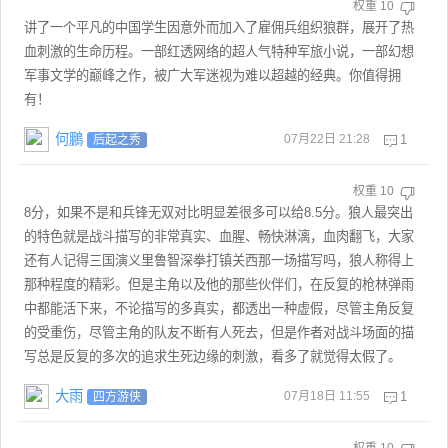
权重
10
讲了一个平凡的中国学生因意外而加入了雇佣兵组织狼群，展开了热
血刺激的生命历程。一部红透网络的超人气特种军旅小说，一部幻想
军事文学的巅峰之作，被广大军迷视为难以超越的经典。你值得拥
有！
何鵬
07月22日 21:28
1
后起之秀
权重
10
8分，如果不是和兵锋无双对比明显差很多可以给8.5分。狼人最突出
的特色就是战斗描写的非常真实、血腥、畅快淋漓，血肉翻飞，大家
还有人记得三国演义里鲁智深拳打镇关西那一场描写吗，狼人称得上
那种程度的精彩。但是主角以及他的那些伙伴们，在反复的枪林弹雨
中都能活下来，不论描写的多真实，都透出一种虚假，尽管主角反复
的受重伤，尽管主角的队友不断有人死去，但是作者对战斗场面的描
写总是反复的多次的追求生死边缘的刺激，看多了就觉得太假了。
大雨
07月18日 11:55
1
四方游侠
权重
10