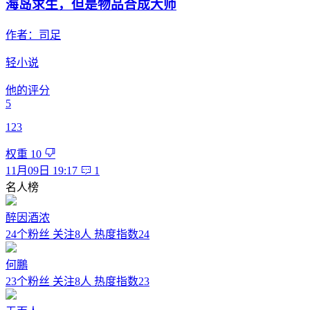
海岛求生，但是物品合成大师
作者：
司足
轻小说
他的评分
5
123
权重
10
11月09日 19:17
1
名人榜
醉因酒浓
24个粉丝
关注8人
热度指数24
何鵬
23个粉丝
关注8人
热度指数23