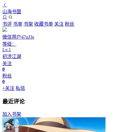
山海书盟
书评
书单
书架
收藏书单
关注
粉丝
微信用户47qJ3s
等级：
Lv.
1
初涉江湖
关注
0
粉丝
0
+关注
私信
最近评论
加入书架